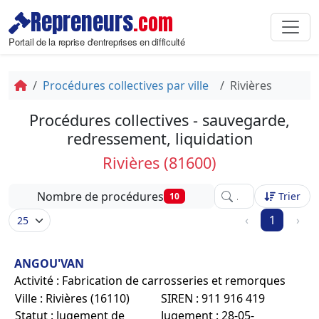
Repreneurs
.com
Portail de la reprise d'entreprises en difficulté
Procédures collectives par ville
Rivières
Procédures collectives - sauvegarde,
redressement, liquidation
Rivières (81600)
Affinez votre recher
Nombre de procédures
Trier
10
‹
1
›
ANGOU'VAN
Activité : Fabrication de carrosseries et remorques
Ville : Rivières (16110)
SIREN : 911 916 419
Statut : Jugement de
Jugement : 28-05-