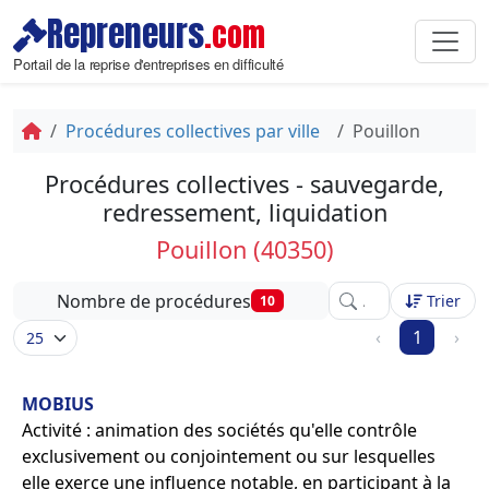
Repreneurs
.com
Portail de la reprise d'entreprises en difficulté
Procédures collectives par ville
Pouillon
Procédures collectives - sauvegarde,
redressement, liquidation
Pouillon (40350)
Affinez votre recher
Nombre de procédures
Trier
10
‹
1
›
MOBIUS
Activité : animation des sociétés qu'elle contrôle
exclusivement ou conjointement ou sur lesquelles
elle exerce une influence notable, en participant à la