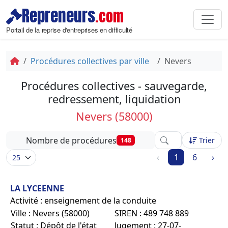
Repreneurs
.com
Portail de la reprise d'entreprises en difficulté
Procédures collectives par ville
Nevers
Procédures collectives - sauvegarde,
redressement, liquidation
Nevers (58000)
Affinez votre reche
Nombre de procédures
Trier
148
‹
1
6
›
LA LYCEENNE
Activité : enseignement de la conduite
Ville : Nevers (58000)
SIREN : 489 748 889
Statut : Dépôt de l'état
Jugement : 27-07-