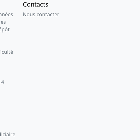
Contacts
onnées
Nous contacter
res
épôt
iculté
14
iciaire