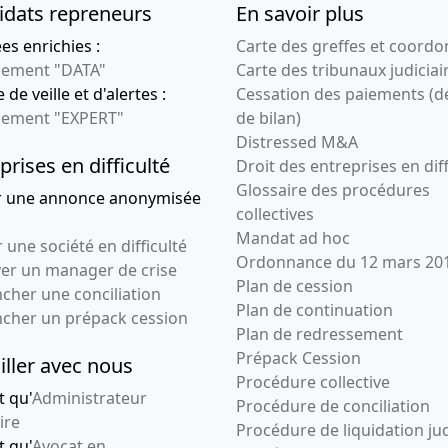
idats repreneurs
En savoir plus
s enrichies :
Carte des greffes et coord
ement "DATA"
Carte des tribunaux judiciai
 de veille et d'alertes :
Cessation des paiements (d
ement "EXPERT"
de bilan)
Distressed M&A
prises en difficulté
Droit des entreprises en diff
Glossaire des procédures
r une annonce anonymisée
collectives
Mandat ad hoc
 une société en difficulté
Ordonnance du 12 mars 20
ver un manager de crise
Plan de cession
cher une conciliation
Plan de continuation
ncher un prépack cession
Plan de redressement
Prépack Cession
iller avec nous
Procédure collective
t qu'
Administrateur
Procédure de conciliation
ire
Procédure de liquidation jud
t qu'
Avocat en