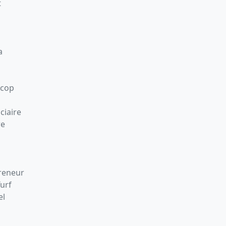
t
a
Scop
ciaire
re
preneur
Turf
el