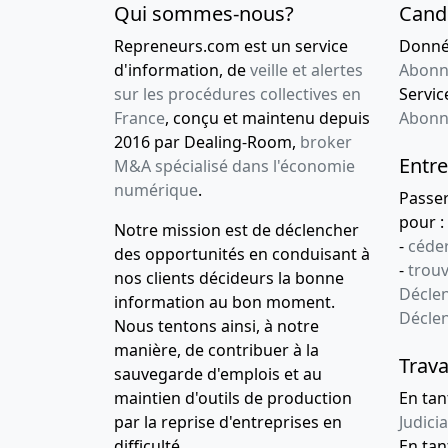
Qui sommes-nous?
Cand
Repreneurs.com est un service
Donnée
d'information, de
veille et alertes
Abonn
sur les procédures collectives en
Service
France
, conçu et maintenu depuis
Abonn
2016 par Dealing-Room,
broker
Entre
M&A spécialisé dans l'économie
numérique
.
Passe
pour :
Notre mission est de déclencher
-
céder
des opportunités en conduisant à
-
trou
nos clients décideurs la bonne
Déclen
information au bon moment.
Décle
Nous tentons ainsi, à notre
manière, de contribuer à la
Trava
sauvegarde d'emplois et au
maintien d'outils de production
En tan
par la reprise d'entreprises en
Judicia
difficulté.
En tan