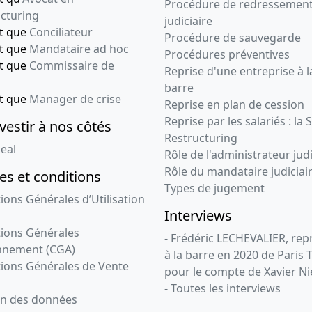
Procédure de redressemen
cturing
judiciaire
nt que
Conciliateur
Procédure de sauvegarde
nt que
Mandataire ad hoc
Procédures préventives
nt que
Commissaire de
Reprise d'une entreprise à l
barre
nt que
Manager de crise
Reprise en plan de cession
Reprise par les salariés : la 
vestir à nos côtés
Restructuring
eal
Rôle de l'administrateur judi
Rôle du mandataire judiciai
s et conditions
Types de jugement
ions Générales d’Utilisation
Interviews
ions Générales
- Frédéric LECHEVALIER, re
nnement (CGA)
à la barre en 2020 de Paris 
ions Générales de Vente
pour le compte de Xavier Ni
- Toutes les interviews
on des données