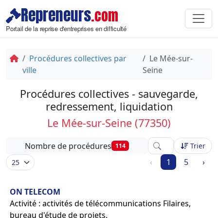
Repreneurs
.com
Portail de la reprise d'entreprises en difficulté
Procédures collectives par
Le Mée-sur-
ville
Seine
Procédures collectives - sauvegarde,
redressement, liquidation
Le Mée-sur-Seine (77350)
Affinez votre reche
Nombre de procédures
Trier
114
‹
1
5
›
ON TELECOM
Activité : activités de télécommunications Filaires,
bureau d'étude de projets.