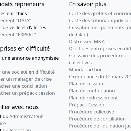
idats repreneurs
En savoir plus
s enrichies :
Carte des greffes et coord
ement "DATA"
Carte des tribunaux judiciai
 de veille et d'alertes :
Cessation des paiements (d
ement "EXPERT"
de bilan)
Distressed M&A
prises en difficulté
Droit des entreprises en diff
Glossaire des procédures
r une annonce anonymisée
collectives
Mandat ad hoc
 une société en difficulté
Ordonnance du 12 mars 20
ver un manager de crise
Plan de cession
cher une conciliation
Plan de continuation
ncher un prépack cession
Plan de redressement
Prépack Cession
iller avec nous
Procédure collective
t qu'
Administrateur
Procédure de conciliation
ire
Procédure de liquidation jud
t qu'
Avocat en