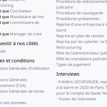
Procédure de redressemen
cturing
judiciaire
nt que
Conciliateur
Procédure de sauvegarde
nt que
Mandataire ad hoc
Procédures préventives
nt que
Commissaire de
Reprise d'une entreprise à l
barre
nt que
Manager de crise
Reprise en plan de cession
Reprise par les salariés : la 
vestir à nos côtés
Restructuring
eal
Rôle de l'administrateur judi
Rôle du mandataire judiciai
s et conditions
Types de jugement
ions Générales d’Utilisation
Interviews
ions Générales
- Frédéric LECHEVALIER, re
nnement (CGA)
à la barre en 2020 de Paris 
ions Générales de Vente
pour le compte de Xavier Ni
- Toutes les interviews
on des données