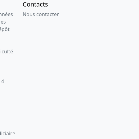
Contacts
onnées
Nous contacter
res
épôt
iculté
14
iciaire