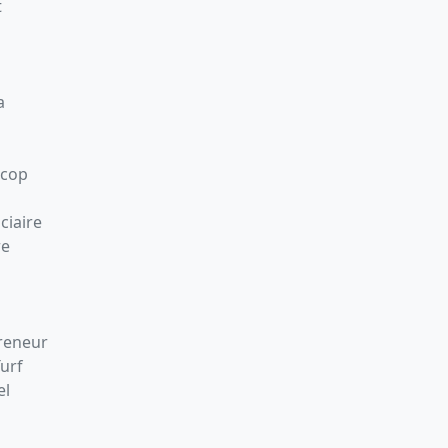
t
a
Scop
ciaire
re
preneur
Turf
el