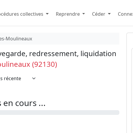
cédures collectives
Reprendre
Céder
Connex
les-Moulineaux
vegarde, redressement, liquidation
oulineaux (92130)
en cours ...