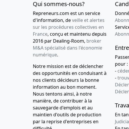
Qui sommes-nous?
Cand
Repreneurs.com est un service
Donnée
d'information, de
veille et alertes
Abonn
sur les procédures collectives en
Service
France
, conçu et maintenu depuis
Abonn
2016 par Dealing-Room,
broker
Entre
M&A spécialisé dans l'économie
numérique
.
Passe
pour :
Notre mission est de déclencher
-
céder
des opportunités en conduisant à
-
trou
nos clients décideurs la bonne
Déclen
information au bon moment.
Décle
Nous tentons ainsi, à notre
manière, de contribuer à la
Trava
sauvegarde d'emplois et au
maintien d'outils de production
En tan
par la reprise d'entreprises en
Judicia
difficulté.
En tan