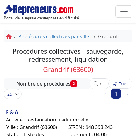
Repreneurs
.com
Portail de la reprise d'entreprises en difficulté
Procédures collectives par ville
Grandrif
Procédures collectives - sauvegarde,
redressement, liquidation
Grandrif (63600)
Affinez votre recher
Nombre de procédures
Trier
2
‹
1
›
F & A
Activité : Restauration traditionnelle
Ville : Grandrif (63600)
SIREN : 948 398 243
Statut : Liste des
Jugement : 04-06-