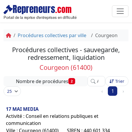
Repreneurs
.com
Portail de la reprise d'entreprises en difficulté
Procédures collectives par ville
Courgeon
Procédures collectives - sauvegarde,
redressement, liquidation
Courgeon (61400)
Affinez votre recher
Nombre de procédures
Trier
2
‹
1
›
17 MAI MEDIA
Activité : Conseil en relations publiques et
communication
Ville : Courgeon (61400)
SIREN : 440 601 334