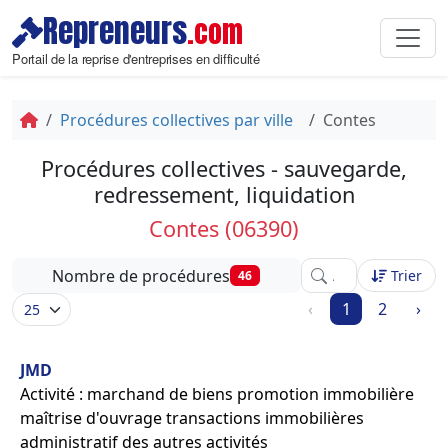
Repreneurs
.com
Portail de la reprise d'entreprises en difficulté
Procédures collectives par ville
Contes
Procédures collectives - sauvegarde,
redressement, liquidation
Contes (06390)
Affinez votre recher
Nombre de procédures
Trier
46
‹
1
2
›
JMD
Activité : marchand de biens promotion immobilière
maîtrise d'ouvrage transactions immobilières
administratif des autres activités