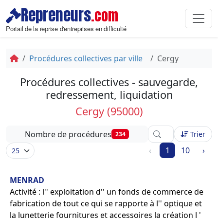
Repreneurs
.com
Portail de la reprise d'entreprises en difficulté
Procédures collectives par ville
Cergy
Procédures collectives - sauvegarde,
redressement, liquidation
Cergy (95000)
Affinez votre reche
Nombre de procédures
Trier
234
‹
1
10
›
MENRAD
Activité : l'' exploitation d'' un fonds de commerce de
fabrication de tout ce qui se rapporte à l'' optique et
la lunetterie fournitures et accessoires la création l '