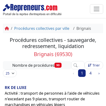
Repreneurs
.com
Portail de la reprise d'entreprises en difficulté
Procédures collectives par ville
Brignais
Procédures collectives - sauvegarde,
redressement, liquidation
Brignais (69530)
Affinez votre recher
Nombre de procédures
Trier
90
‹
1
4
›
RK DE LUXE
Activité : transport de personnes à l'aide de véhicules
n'excedant pas 9 places, transport routier de
marchandises en véhicules légers