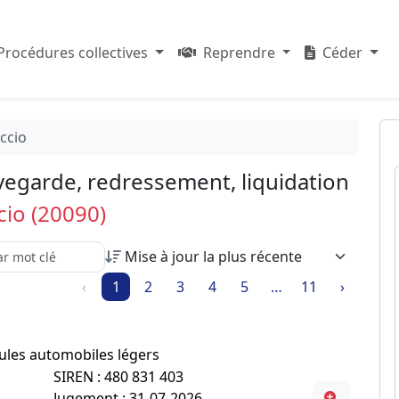
Procédures collectives
Reprendre
Céder
ccio
vegarde, redressement, liquidation
cio (20090)
e recherche parmi les résultats :
‹
1
2
3
4
5
…
11
›
cules automobiles légers
SIREN : 480 831 403
Jugement : 31-07-2026