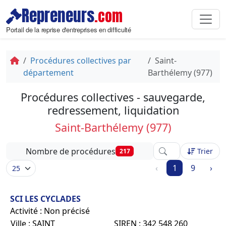
Repreneurs
.com
Portail de la reprise d'entreprises en difficulté
Procédures collectives par
Saint-
département
Barthélemy (977)
Procédures collectives - sauvegarde,
redressement, liquidation
Saint-Barthélemy (977)
Affinez votre reche
Nombre de procédures
Trier
217
‹
1
9
›
SCI LES CYCLADES
Activité : Non précisé
Ville : SAINT
SIREN : 342 548 260