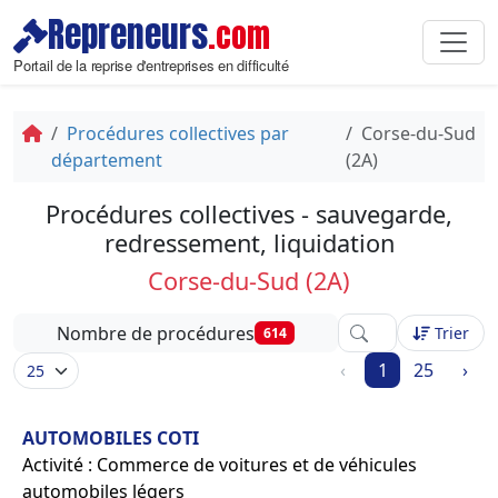
Repreneurs
.com
Portail de la reprise d'entreprises en difficulté
Procédures collectives par
Corse-du-Sud
département
(2A)
Procédures collectives - sauvegarde,
redressement, liquidation
Corse-du-Sud (2A)
Affinez votre reche
Nombre de procédures
Trier
614
‹
1
25
›
AUTOMOBILES COTI
Activité : Commerce de voitures et de véhicules
automobiles légers