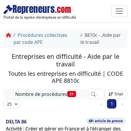
Repreneurs
.com
Portail de la reprise d'entreprises en difficulté
Procédures collectives
8810c - .Aide par
par code APE
le travail
Entreprises en difficulté - Aide par le
travail
Toutes les entreprises en difficulté | CODE
APE 8810c
Affinez votre recher
Nombre de procédures
Trier
21
‹
1
›
DELTA 86
1 article de presse
Activité : Créer et gérer en France et à l'étranger des