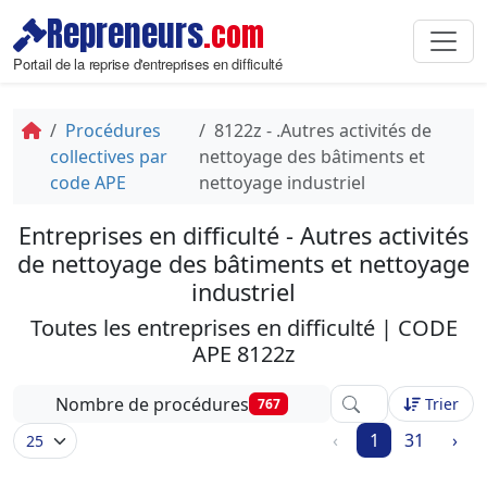
Repreneurs
.com
Portail de la reprise d'entreprises en difficulté
Procédures
8122z - .Autres activités de
collectives par
nettoyage des bâtiments et
code APE
nettoyage industriel
Entreprises en difficulté - Autres activités
de nettoyage des bâtiments et nettoyage
industriel
Toutes les entreprises en difficulté | CODE
APE 8122z
Affinez votre reche
Nombre de procédures
Trier
767
‹
1
31
›