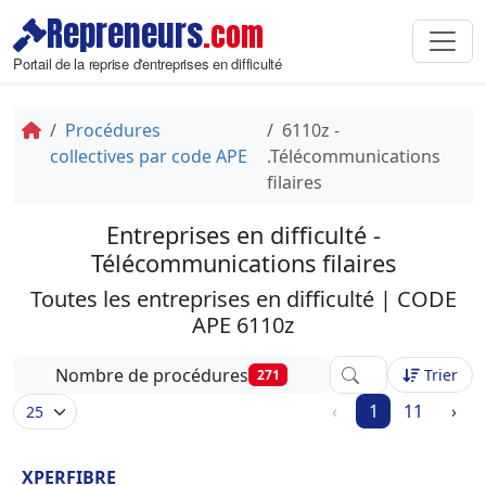
Repreneurs
.com
Portail de la reprise d'entreprises en difficulté
Procédures
6110z -
collectives par code APE
.Télécommunications
filaires
Entreprises en difficulté -
Télécommunications filaires
Toutes les entreprises en difficulté | CODE
APE 6110z
Affinez votre reche
Nombre de procédures
Trier
271
‹
1
11
›
XPERFIBRE