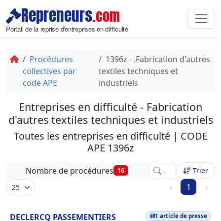
Repreneurs
.com
Portail de la reprise d'entreprises en difficulté
Procédures
1396z - .Fabrication d'autres
collectives par
textiles techniques et
code APE
industriels
Entreprises en difficulté - Fabrication
d'autres textiles techniques et industriels
Toutes les entreprises en difficulté | CODE
APE 1396z
Affinez votre recher
Nombre de procédures
Trier
16
‹
1
›
DECLERCQ PASSEMENTIERS
1 article de presse