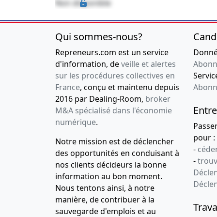
Non disponible
Qui sommes-nous?
Cand
Repreneurs.com est un service
Donnée
d'information, de
veille et alertes
Abonn
sur les procédures collectives en
Service
France
, conçu et maintenu depuis
Abonn
2016 par Dealing-Room,
broker
Entre
M&A spécialisé dans l'économie
numérique
.
Passe
pour :
Notre mission est de déclencher
-
céder
des opportunités en conduisant à
-
trou
nos clients décideurs la bonne
Déclen
information au bon moment.
Décle
Nous tentons ainsi, à notre
manière, de contribuer à la
Trava
sauvegarde d'emplois et au