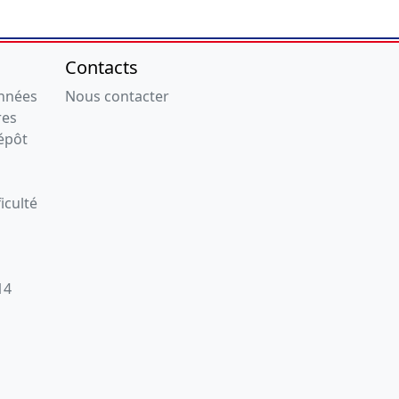
Contacts
onnées
Nous contacter
res
épôt
iculté
14