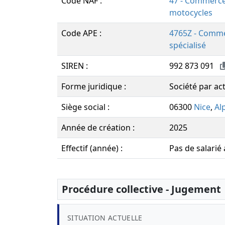
Code NAF :
47 - Commerce 
motocycles
Code APE :
4765Z - Commer
spécialisé
SIREN :
992 873 091
Forme juridique :
Société par act
Siège social :
06300
Nice
,
Al
Année de création :
2025
Effectif (année) :
Pas de salarié
Procédure collective - Jugement
SITUATION ACTUELLE