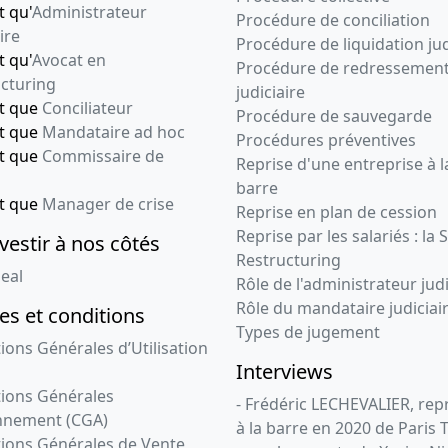
t qu'
Administrateur
Procédure de conciliation
ire
Procédure de liquidation jud
t qu'
Avocat en
Procédure de redressemen
cturing
judiciaire
nt que
Conciliateur
Procédure de sauvegarde
nt que
Mandataire ad hoc
Procédures préventives
nt que
Commissaire de
Reprise d'une entreprise à l
barre
nt que
Manager de crise
Reprise en plan de cession
Reprise par les salariés : la 
vestir à nos côtés
Restructuring
eal
Rôle de l'administrateur judi
Rôle du mandataire judiciai
s et conditions
Types de jugement
ions Générales d’Utilisation
Interviews
ions Générales
- Frédéric LECHEVALIER, re
nnement (CGA)
à la barre en 2020 de Paris 
ions Générales de Vente