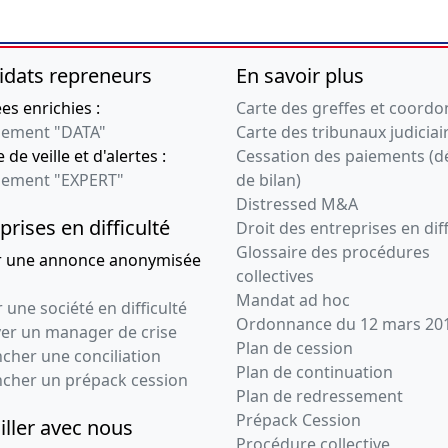
idats repreneurs
En savoir plus
s enrichies :
Carte des greffes et coord
ement "DATA"
Carte des tribunaux judiciai
 de veille et d'alertes :
Cessation des paiements (d
ement "EXPERT"
de bilan)
Distressed M&A
prises en difficulté
Droit des entreprises en diff
Glossaire des procédures
r une annonce anonymisée
collectives
Mandat ad hoc
 une société en difficulté
Ordonnance du 12 mars 20
ver un manager de crise
Plan de cession
cher une conciliation
Plan de continuation
ncher un prépack cession
Plan de redressement
Prépack Cession
iller avec nous
Procédure collective