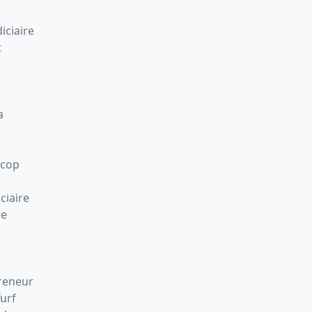
iciaire
t
a
Scop
ciaire
re
preneur
Turf