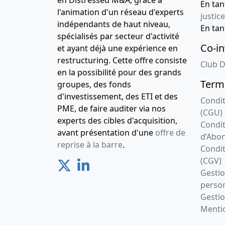
en Distressed M&A, grâce à
En ta
l'animation d'un réseau d'experts
justice
indépendants de haut niveau,
En ta
spécialisés par secteur d'activité
Co-in
et ayant déjà une expérience en
restructuring. Cette offre consiste
Club D
en la possibilité pour des grands
Terme
groupes, des fonds
d'investissement, des ETI et des
Condit
PME, de faire auditer via nos
(CGU)
experts des cibles d'acquisition,
Condit
avant présentation d'une
offre de
d’Abo
reprise à la barre
.
Condit
(CGV)
Gesti
person
Gestio
Mentio