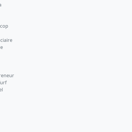
a
Scop
ciaire
re
preneur
Turf
el