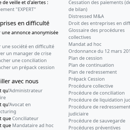
 de veille et d'alertes :
Cessation des paiements (d
ement "EXPERT"
de bilan)
Distressed M&A
prises en difficulté
Droit des entreprises en diff
Glossaire des procédures
r une annonce anonymisée
collectives
Mandat ad hoc
 une société en difficulté
Ordonnance du 12 mars 20
ver un manager de crise
Plan de cession
cher une conciliation
Plan de continuation
ncher un prépack cession
Plan de redressement
Prépack Cession
iller avec nous
Procédure collective
t qu'
Administrateur
Procédure de conciliation
ire
Procédure de liquidation jud
t qu'
Avocat en
Procédure de redressemen
cturing
judiciaire
nt que
Conciliateur
Procédure de sauvegarde
nt que
Mandataire ad hoc
Procédures préventives