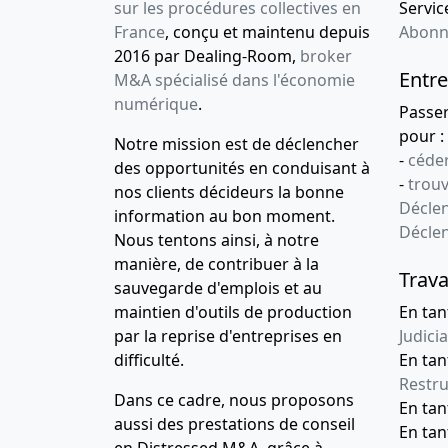
sur les procédures collectives en
Service
France
, conçu et maintenu depuis
Abonn
2016 par Dealing-Room,
broker
Entre
M&A spécialisé dans l'économie
numérique
.
Passe
pour :
Notre mission est de déclencher
-
céder
des opportunités en conduisant à
-
trou
nos clients décideurs la bonne
Déclen
information au bon moment.
Décle
Nous tentons ainsi, à notre
manière, de contribuer à la
Trava
sauvegarde d'emplois et au
maintien d'outils de production
En tan
par la reprise d'entreprises en
Judicia
difficulté.
En tan
Restru
Dans ce cadre, nous proposons
En ta
aussi des prestations de conseil
En ta