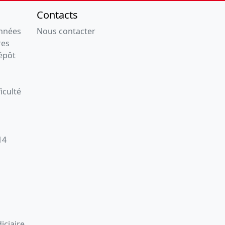
Contacts
onnées
Nous contacter
res
épôt
iculté
14
iciaire