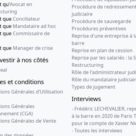
t qu'
Avocat en
Procédure de redressemen
cturing
judiciaire
nt que
Conciliateur
Procédure de sauvegarde
nt que
Mandataire ad hoc
Procédures préventives
nt que
Commissaire de
Reprise d'une entreprise à l
barre
nt que
Manager de crise
Reprise en plan de cession
Reprise par les salariés : la 
vestir à nos côtés
Restructuring
eal
Rôle de l'administrateur judi
Rôle du mandataire judiciai
s et conditions
Types de jugement
ions Générales d’Utilisation
Interviews
ions Générales
- Frédéric LECHEVALIER, re
nnement (CGA)
à la barre en 2020 de Paris 
ions Générales de Vente
pour le compte de Xavier Ni
- Toutes les interviews
on des données