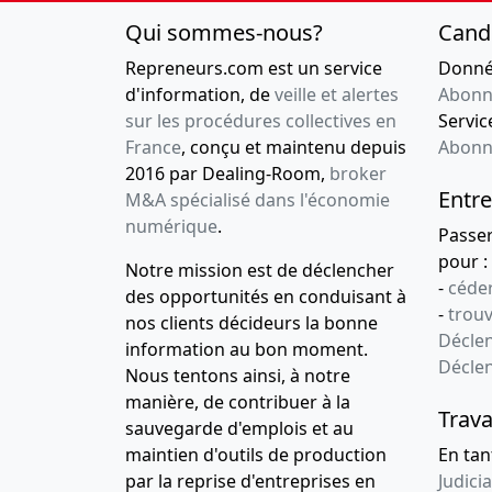
Qui sommes-nous?
Cand
Repreneurs.com est un service
Donnée
d'information, de
veille et alertes
Abonn
sur les procédures collectives en
Service
France
, conçu et maintenu depuis
Abonn
2016 par Dealing-Room,
broker
Entre
M&A spécialisé dans l'économie
numérique
.
Passe
pour :
Notre mission est de déclencher
-
céder
des opportunités en conduisant à
-
trou
nos clients décideurs la bonne
Déclen
information au bon moment.
Décle
Nous tentons ainsi, à notre
manière, de contribuer à la
Trava
sauvegarde d'emplois et au
maintien d'outils de production
En tan
par la reprise d'entreprises en
Judicia