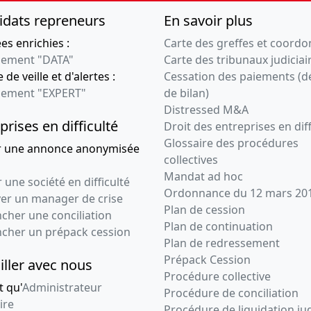
idats repreneurs
En savoir plus
s enrichies :
Carte des greffes et coord
ement "DATA"
Carte des tribunaux judiciai
 de veille et d'alertes :
Cessation des paiements (d
ement "EXPERT"
de bilan)
Distressed M&A
prises en difficulté
Droit des entreprises en diff
Glossaire des procédures
r une annonce anonymisée
collectives
Mandat ad hoc
 une société en difficulté
Ordonnance du 12 mars 20
ver un manager de crise
Plan de cession
cher une conciliation
Plan de continuation
ncher un prépack cession
Plan de redressement
Prépack Cession
iller avec nous
Procédure collective
t qu'
Administrateur
Procédure de conciliation
ire
Procédure de liquidation jud