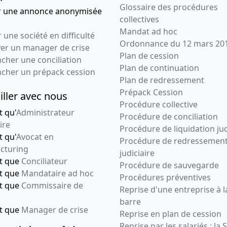
Glossaire des procédures
r une annonce anonymisée
collectives
Mandat ad hoc
 une société en difficulté
Ordonnance du 12 mars 20
ver un manager de crise
Plan de cession
cher une conciliation
Plan de continuation
ncher un prépack cession
Plan de redressement
Prépack Cession
iller avec nous
Procédure collective
t qu'
Administrateur
Procédure de conciliation
ire
Procédure de liquidation jud
t qu'
Avocat en
Procédure de redressemen
cturing
judiciaire
nt que
Conciliateur
Procédure de sauvegarde
nt que
Mandataire ad hoc
Procédures préventives
nt que
Commissaire de
Reprise d'une entreprise à l
barre
nt que
Manager de crise
Reprise en plan de cession
Reprise par les salariés : la 