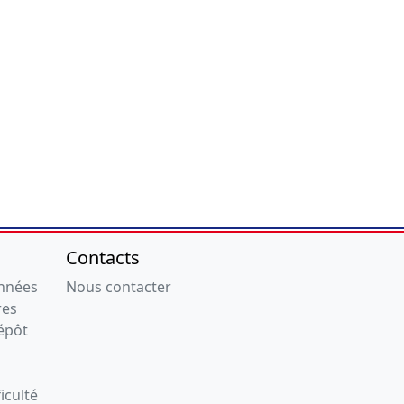
Contacts
onnées
Nous contacter
res
épôt
iculté