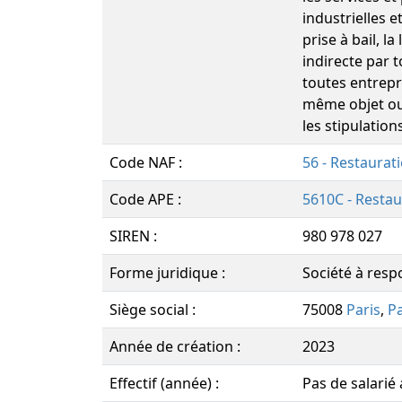
industrielles e
prise à bail, l
indirecte par 
toutes entrepri
même objet ou 
les stipulation
Code NAF :
56 - Restaurat
Code APE :
5610C - Restau
SIREN :
980 978 027
Forme juridique :
Société à respo
Siège social :
75008
Paris
,
Pa
Année de création :
2023
Effectif (année) :
Pas de salarié