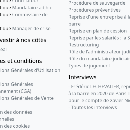
nt que
Conciliateur
Procédure de sauvegarde
nt que
Mandataire ad hoc
Procédures préventives
nt que
Commissaire de
Reprise d'une entreprise à l
barre
nt que
Manager de crise
Reprise en plan de cession
Reprise par les salariés : la 
vestir à nos côtés
Restructuring
eal
Rôle de l'administrateur judi
Rôle du mandataire judiciai
s et conditions
Types de jugement
ions Générales d’Utilisation
Interviews
ions Générales
- Frédéric LECHEVALIER, re
nnement (CGA)
à la barre en 2020 de Paris 
ions Générales de Vente
pour le compte de Xavier Ni
- Toutes les interviews
on des données
nelles
n des cookies