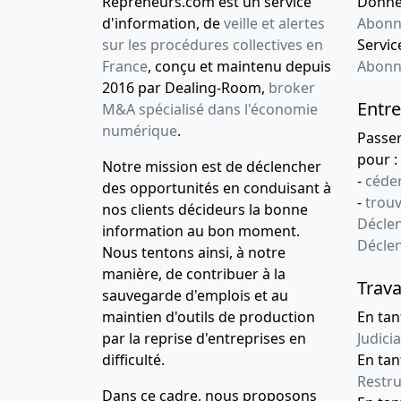
Repreneurs.com est un service
Donnée
d'information, de
veille et alertes
Abonn
sur les procédures collectives en
Service
France
, conçu et maintenu depuis
Abonn
2016 par Dealing-Room,
broker
Entre
M&A spécialisé dans l'économie
numérique
.
Passe
pour :
Notre mission est de déclencher
-
céder
des opportunités en conduisant à
-
trou
nos clients décideurs la bonne
Déclen
information au bon moment.
Décle
Nous tentons ainsi, à notre
manière, de contribuer à la
Trava
sauvegarde d'emplois et au
maintien d'outils de production
En tan
par la reprise d'entreprises en
Judicia
difficulté.
En tan
Restru
Dans ce cadre, nous proposons