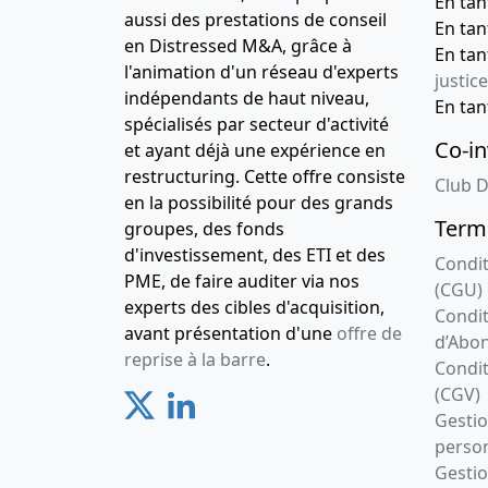
En ta
aussi des prestations de conseil
En ta
en Distressed M&A, grâce à
En ta
l'animation d'un réseau d'experts
justice
indépendants de haut niveau,
En ta
spécialisés par secteur d'activité
Co-in
et ayant déjà une expérience en
restructuring. Cette offre consiste
Club D
en la possibilité pour des grands
Terme
groupes, des fonds
d'investissement, des ETI et des
Condit
PME, de faire auditer via nos
(CGU)
experts des cibles d'acquisition,
Condit
avant présentation d'une
offre de
d’Abo
reprise à la barre
.
Condit
(CGV)
Gesti
person
Gestio