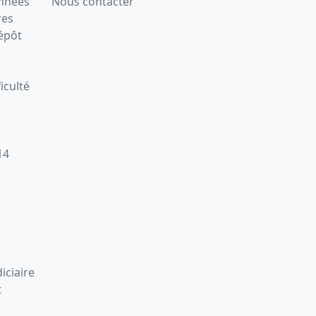
onnées
Nous contacter
res
épôt
iculté
14
iciaire
t