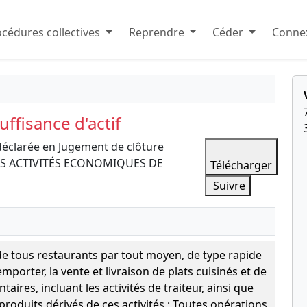
cédures collectives
Reprendre
Céder
Connex
ffisance d'actif
déclarée en Jugement de clôture
L DES ACTIVITÉS ECONOMIQUES DE
Télécharger
Suivre
 de tous restaurants par tout moyen, de type rapide
emporter, la vente et livraison de plats cuisinés et de
taires, incluant les activités de traiteur, ainsi que
 produits dérivés de ces activités ; Toutes opérations