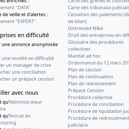
s enrichies :
Carte des greffes et coord
ement "DATA"
Carte des tribunaux judiciai
 de veille et d'alertes :
Cessation des paiements (d
ement "EXPERT"
de bilan)
Distressed M&A
prises en difficulté
Droit des entreprises en diff
Glossaire des procédures
r une annonce anonymisée
collectives
Mandat ad hoc
 une société en difficulté
Ordonnance du 12 mars 20
ver un manager de crise
Plan de cession
cher une conciliation
Plan de continuation
ncher un prépack cession
Plan de redressement
Prépack Cession
iller avec nous
Procédure collective
t qu'
Administrateur
Procédure de conciliation
ire
Procédure de liquidation jud
t qu'
Avocat en
Procédure de redressemen
cturing
judiciaire