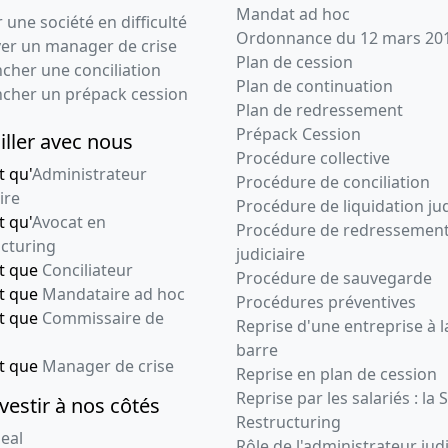
Mandat ad hoc
 une société en difficulté
Ordonnance du 12 mars 20
ver un manager de crise
Plan de cession
cher une conciliation
Plan de continuation
ncher un prépack cession
Plan de redressement
Prépack Cession
iller avec nous
Procédure collective
t qu'
Administrateur
Procédure de conciliation
ire
Procédure de liquidation jud
t qu'
Avocat en
Procédure de redressemen
cturing
judiciaire
nt que
Conciliateur
Procédure de sauvegarde
nt que
Mandataire ad hoc
Procédures préventives
nt que
Commissaire de
Reprise d'une entreprise à l
barre
nt que
Manager de crise
Reprise en plan de cession
Reprise par les salariés : la 
vestir à nos côtés
Restructuring
eal
Rôle de l'administrateur judi