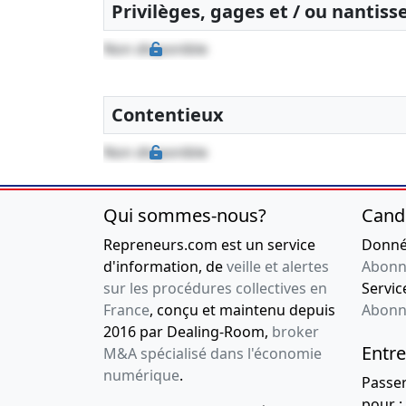
Privilèges, gages et / ou nantis
Non disponible
Contentieux
Non disponible
Qui sommes-nous?
Cand
Repreneurs.com est un service
Donnée
d'information, de
veille et alertes
Abonn
sur les procédures collectives en
Service
France
, conçu et maintenu depuis
Abonn
2016 par Dealing-Room,
broker
Entre
M&A spécialisé dans l'économie
numérique
.
Passe
pour :