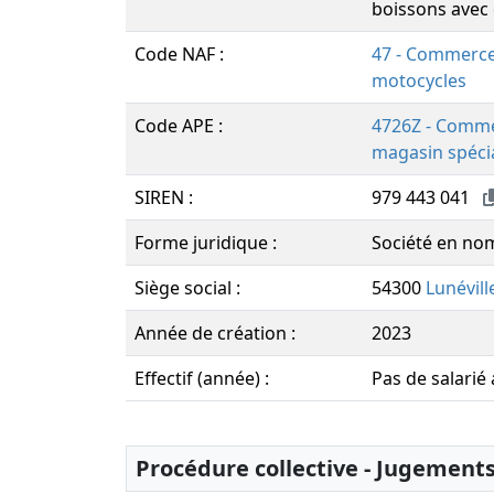
boissons avec 
Code NAF :
47 - Commerce 
motocycles
Code APE :
4726Z - Commer
magasin spécia
SIREN :
979 443 041
Forme juridique :
Société en nom
Siège social :
54300
Lunévill
Année de création :
2023
Effectif (année) :
Pas de salarié
Procédure collective - Jugement