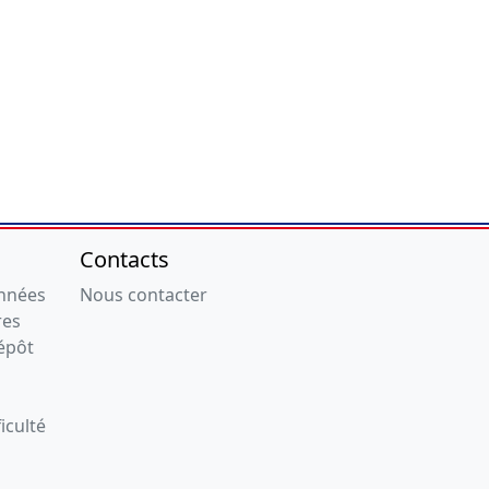
Contacts
onnées
Nous contacter
res
épôt
iculté