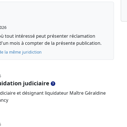
2026
où tout intéressé peut présenter réclamation
d'un mois à compter de la présente publication.
de la même juridiction
5
idation judiciaire
diciaire et désignant liquidateur Maître Géraldine
ancy
5