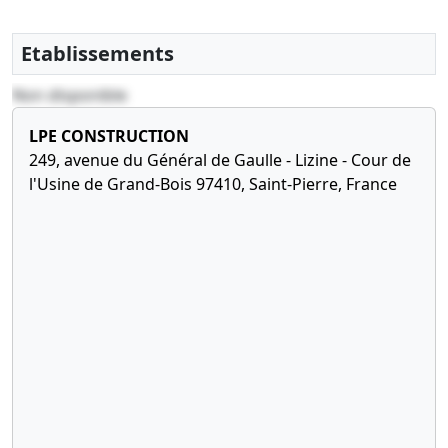
30-11--0001
PV ayant décidé et
constaté la modification
Etablissements
enregistrée, certifié
conforme par le
Non disponible
représentant légal
LPE CONSTRUCTION
30-11--0001
Copie des statuts mis à
249, avenue du Général de Gaulle - Lizine - Cour de
jour
l'Usine de Grand-Bois 97410, Saint-Pierre, France