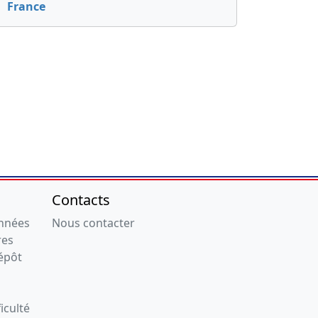
France
Contacts
onnées
Nous contacter
res
épôt
iculté