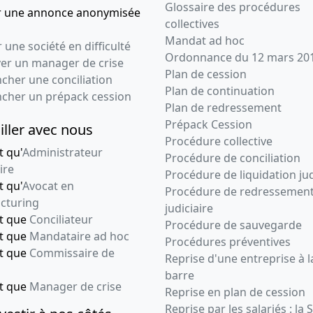
Glossaire des procédures
r une annonce anonymisée
collectives
Mandat ad hoc
 une société en difficulté
Ordonnance du 12 mars 20
ver un manager de crise
Plan de cession
cher une conciliation
Plan de continuation
ncher un prépack cession
Plan de redressement
Prépack Cession
iller avec nous
Procédure collective
t qu'
Administrateur
Procédure de conciliation
ire
Procédure de liquidation jud
t qu'
Avocat en
Procédure de redressemen
cturing
judiciaire
nt que
Conciliateur
Procédure de sauvegarde
nt que
Mandataire ad hoc
Procédures préventives
nt que
Commissaire de
Reprise d'une entreprise à l
barre
nt que
Manager de crise
Reprise en plan de cession
Reprise par les salariés : la 