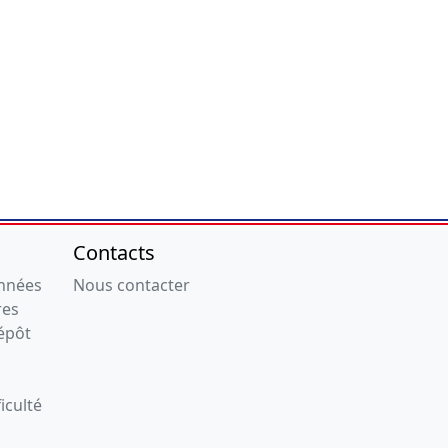
Contacts
onnées
Nous contacter
res
épôt
iculté