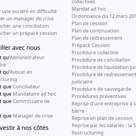
collectives
Mandat ad hoc
 une société en difficulté
Ordonnance du 12 mars 20
ver un manager de crise
Plan de cession
cher une conciliation
Plan de continuation
ncher un prépack cession
Plan de redressement
Prépack Cession
iller avec nous
Procédure collective
t qu'
Administrateur
Procédure de conciliation
ire
Procédure de liquidation jud
t qu'
Avocat en
Procédure de redressemen
cturing
judiciaire
nt que
Conciliateur
Procédure de sauvegarde
nt que
Mandataire ad hoc
Procédures préventives
nt que
Commissaire de
Reprise d'une entreprise à l
barre
nt que
Manager de crise
Reprise en plan de cession
Reprise par les salariés : la 
vestir à nos côtés
Restructuring