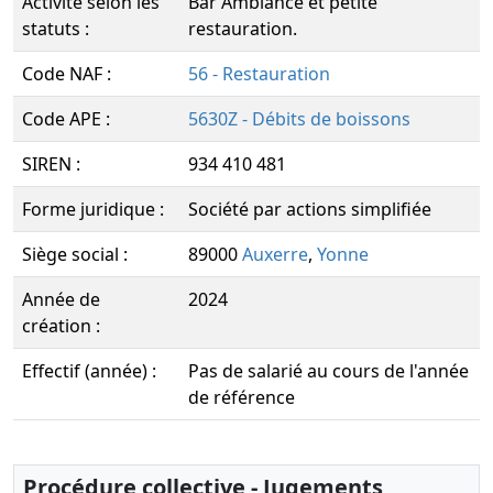
Activité selon les
Bar Ambiance et petite
statuts :
restauration.
Code NAF :
56 - Restauration
Code APE :
5630Z - Débits de boissons
SIREN :
934 410 481
Forme juridique :
Société par actions simplifiée
Siège social :
89000
Auxerre
,
Yonne
Année de
2024
création :
Effectif (année) :
Pas de salarié au cours de l'année
de référence
Procédure collective - Jugements