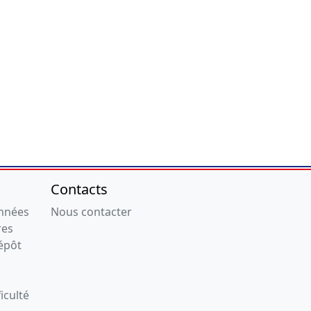
Contacts
onnées
Nous contacter
res
épôt
iculté