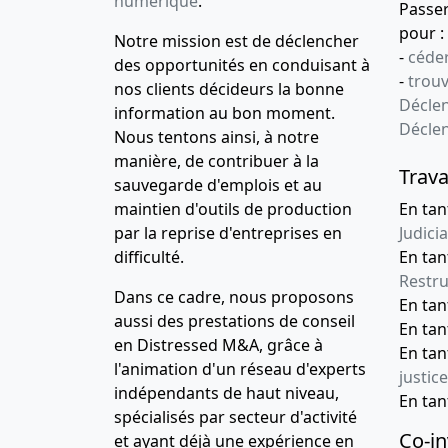
numérique
.
Passe
pour :
Notre mission est de déclencher
-
céder
des opportunités en conduisant à
-
trou
nos clients décideurs la bonne
Déclen
information au bon moment.
Décle
Nous tentons ainsi, à notre
manière, de contribuer à la
Trava
sauvegarde d'emplois et au
maintien d'outils de production
En tan
par la reprise d'entreprises en
Judicia
difficulté.
En tan
Restru
Dans ce cadre, nous proposons
En ta
aussi des prestations de conseil
En ta
en Distressed M&A, grâce à
En ta
l'animation d'un réseau d'experts
justice
indépendants de haut niveau,
En ta
spécialisés par secteur d'activité
Co-in
et ayant déjà une expérience en