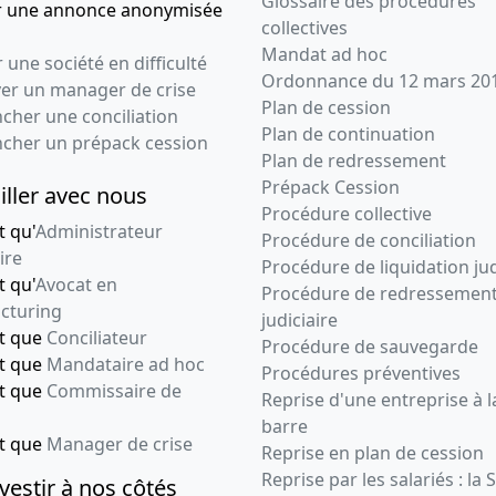
Glossaire des procédures
r une annonce anonymisée
collectives
Mandat ad hoc
 une société en difficulté
Ordonnance du 12 mars 20
ver un manager de crise
Plan de cession
cher une conciliation
Plan de continuation
ncher un prépack cession
Plan de redressement
Prépack Cession
iller avec nous
Procédure collective
t qu'
Administrateur
Procédure de conciliation
ire
Procédure de liquidation jud
t qu'
Avocat en
Procédure de redressemen
cturing
judiciaire
nt que
Conciliateur
Procédure de sauvegarde
nt que
Mandataire ad hoc
Procédures préventives
nt que
Commissaire de
Reprise d'une entreprise à l
barre
nt que
Manager de crise
Reprise en plan de cession
Reprise par les salariés : la 
vestir à nos côtés