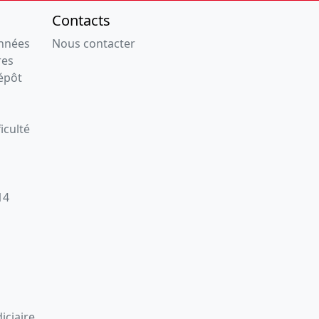
Contacts
onnées
Nous contacter
res
épôt
iculté
14
iciaire