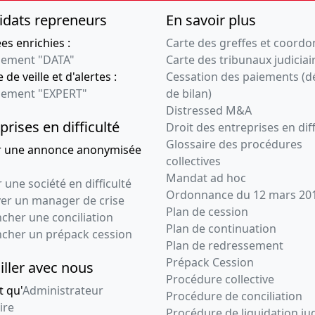
idats repreneurs
En savoir plus
s enrichies :
Carte des greffes et coord
ement "DATA"
Carte des tribunaux judiciai
 de veille et d'alertes :
Cessation des paiements (d
ement "EXPERT"
de bilan)
Distressed M&A
prises en difficulté
Droit des entreprises en diff
Glossaire des procédures
r une annonce anonymisée
collectives
Mandat ad hoc
 une société en difficulté
Ordonnance du 12 mars 20
ver un manager de crise
Plan de cession
cher une conciliation
Plan de continuation
ncher un prépack cession
Plan de redressement
Prépack Cession
iller avec nous
Procédure collective
t qu'
Administrateur
Procédure de conciliation
ire
Procédure de liquidation jud