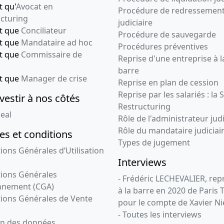
t qu'
Avocat en
Procédure de redressemen
cturing
judiciaire
nt que
Conciliateur
Procédure de sauvegarde
nt que
Mandataire ad hoc
Procédures préventives
nt que
Commissaire de
Reprise d'une entreprise à l
barre
nt que
Manager de crise
Reprise en plan de cession
Reprise par les salariés : la 
vestir à nos côtés
Restructuring
eal
Rôle de l'administrateur judi
Rôle du mandataire judiciai
s et conditions
Types de jugement
ions Générales d’Utilisation
Interviews
ions Générales
- Frédéric LECHEVALIER, re
nnement (CGA)
à la barre en 2020 de Paris 
ions Générales de Vente
pour le compte de Xavier Ni
- Toutes les interviews
on des données