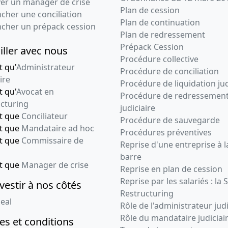
ver un manager de crise
Plan de cession
cher une conciliation
Plan de continuation
ncher un prépack cession
Plan de redressement
Prépack Cession
iller avec nous
Procédure collective
t qu'
Administrateur
Procédure de conciliation
ire
Procédure de liquidation jud
t qu'
Avocat en
Procédure de redressemen
cturing
judiciaire
nt que
Conciliateur
Procédure de sauvegarde
nt que
Mandataire ad hoc
Procédures préventives
nt que
Commissaire de
Reprise d'une entreprise à l
barre
nt que
Manager de crise
Reprise en plan de cession
Reprise par les salariés : la 
vestir à nos côtés
Restructuring
eal
Rôle de l'administrateur judi
Rôle du mandataire judiciai
s et conditions