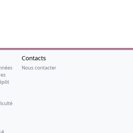
Contacts
onnées
Nous contacter
res
épôt
iculté
14