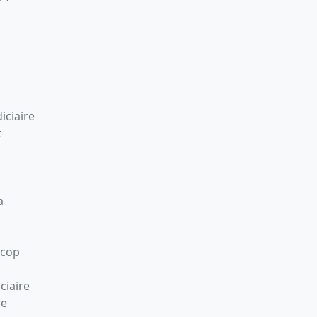
iciaire
t
a
Scop
ciaire
re