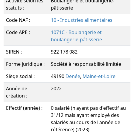
Activité selon les
Boulangerie et boulangerie-
statuts :
pâtisserie
Code NAF :
10 - Industries alimentaires
Code APE :
1071C - Boulangerie et
boulangerie-pâtisserie
SIREN :
922 178 082
Forme juridique :
Société à responsabilité limitée
Siège social :
49190
Denée
,
Maine-et-Loire
Année de
2022
création :
Effectif (année) :
0 salarié (n'ayant pas d'effectif au
31/12 mais ayant employé des
salariés au cours de l'année de
référence) (2023)