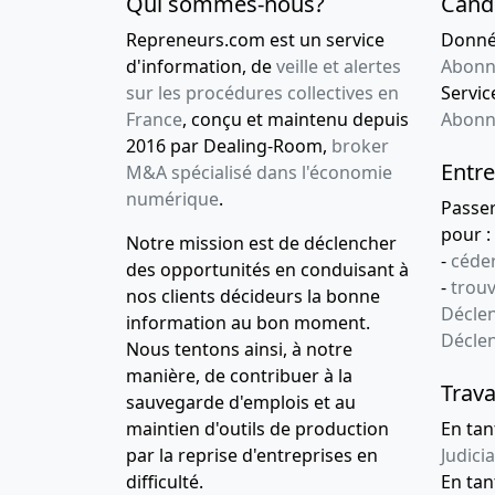
Qui sommes-nous?
Cand
Repreneurs.com est un service
Donnée
d'information, de
veille et alertes
Abonn
sur les procédures collectives en
Service
France
, conçu et maintenu depuis
Abonn
2016 par Dealing-Room,
broker
Entre
M&A spécialisé dans l'économie
numérique
.
Passe
pour :
Notre mission est de déclencher
-
céder
des opportunités en conduisant à
-
trou
nos clients décideurs la bonne
Déclen
information au bon moment.
Décle
Nous tentons ainsi, à notre
manière, de contribuer à la
Trava
sauvegarde d'emplois et au
maintien d'outils de production
En tan
par la reprise d'entreprises en
Judicia
difficulté.
En tan