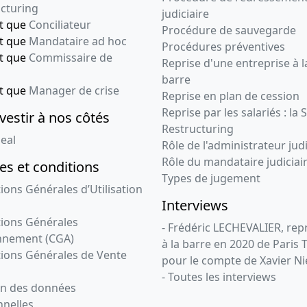
cturing
judiciaire
nt que
Conciliateur
Procédure de sauvegarde
nt que
Mandataire ad hoc
Procédures préventives
nt que
Commissaire de
Reprise d'une entreprise à l
barre
nt que
Manager de crise
Reprise en plan de cession
Reprise par les salariés : la 
vestir à nos côtés
Restructuring
eal
Rôle de l'administrateur judi
Rôle du mandataire judiciai
s et conditions
Types de jugement
ions Générales d’Utilisation
Interviews
ions Générales
- Frédéric LECHEVALIER, re
nnement (CGA)
à la barre en 2020 de Paris 
ions Générales de Vente
pour le compte de Xavier Ni
- Toutes les interviews
on des données
nelles