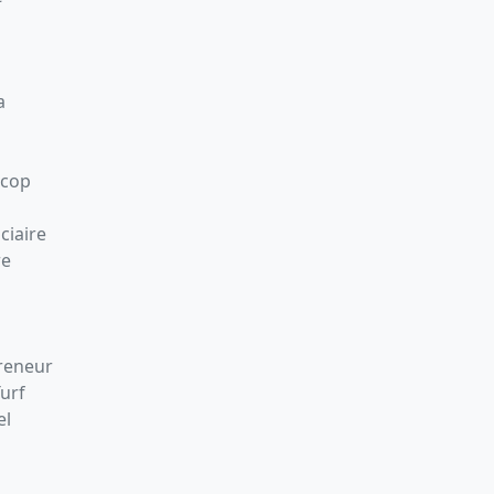
a
Scop
ciaire
re
preneur
Turf
el