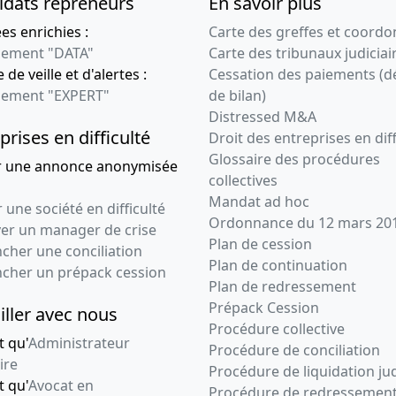
idats repreneurs
En savoir plus
s enrichies :
Carte des greffes et coord
ement "DATA"
Carte des tribunaux judiciai
 de veille et d'alertes :
Cessation des paiements (d
ement "EXPERT"
de bilan)
Distressed M&A
prises en difficulté
Droit des entreprises en diff
Glossaire des procédures
r une annonce anonymisée
collectives
Mandat ad hoc
 une société en difficulté
Ordonnance du 12 mars 20
ver un manager de crise
Plan de cession
cher une conciliation
Plan de continuation
ncher un prépack cession
Plan de redressement
Prépack Cession
iller avec nous
Procédure collective
t qu'
Administrateur
Procédure de conciliation
ire
Procédure de liquidation jud
t qu'
Avocat en
Procédure de redressemen