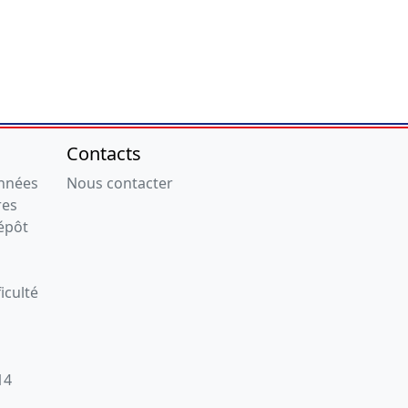
Contacts
onnées
Nous contacter
res
épôt
iculté
14