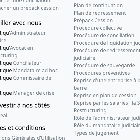
cher une conciliation
Plan de continuation
ncher un prépack cession
Plan de redressement
Prépack Cession
iller avec nous
Procédure collective
t qu'
Administrateur
Procédure de conciliation
ire
Procédure de liquidation jud
t qu'
Avocat en
Procédure de redressemen
cturing
judiciaire
nt que
Conciliateur
Procédure de sauvegarde
nt que
Mandataire ad hoc
Procédures préventives
nt que
Commissaire de
Reprise d'une entreprise à l
barre
nt que
Manager de crise
Reprise en plan de cession
Reprise par les salariés : la 
vestir à nos côtés
Restructuring
eal
Rôle de l'administrateur judi
Rôle du mandataire judiciai
s et conditions
Types de jugement
ions Générales d’Utilisation