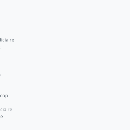
iciaire
t
a
Scop
ciaire
re