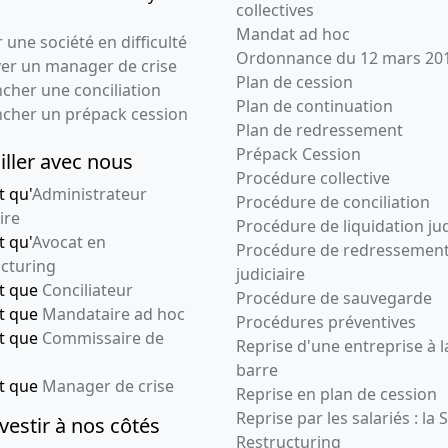
collectives
Mandat ad hoc
 une société en difficulté
Ordonnance du 12 mars 20
ver un manager de crise
Plan de cession
cher une conciliation
Plan de continuation
ncher un prépack cession
Plan de redressement
Prépack Cession
iller avec nous
Procédure collective
t qu'
Administrateur
Procédure de conciliation
ire
Procédure de liquidation jud
t qu'
Avocat en
Procédure de redressemen
cturing
judiciaire
nt que
Conciliateur
Procédure de sauvegarde
nt que
Mandataire ad hoc
Procédures préventives
nt que
Commissaire de
Reprise d'une entreprise à l
barre
nt que
Manager de crise
Reprise en plan de cession
Reprise par les salariés : la 
vestir à nos côtés
Restructuring