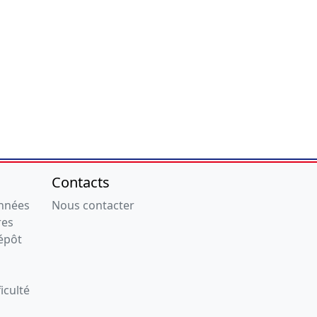
Contacts
onnées
Nous contacter
res
épôt
iculté