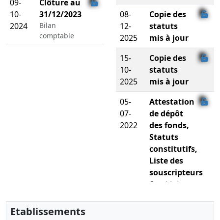
09-
Clôture au
10-
31/12/2023
08-
Copie des
2024
Bilan
12-
statuts
comptable
2025
mis à jour
15-
Copie des
10-
statuts
2025
mis à jour
05-
Attestation
07-
de dépôt
2022
des fonds,
Statuts
constitutifs,
Liste des
souscripteurs
Constitution
d'une
société
Etablissements
commerciale