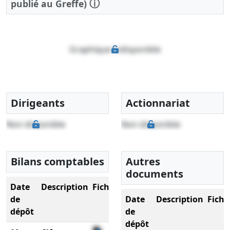
ⓘ
publié au Greffe)
Graphique indisponible
Dirigeants
Actionnariat
Non disponible
Non disponible
Bilans comptables
Autres
documents
Date
Description
Fichier
de
Date
Description
Fichi
dépôt
de
dépôt