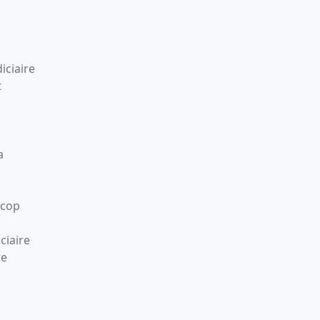
iciaire
t
a
Scop
ciaire
re