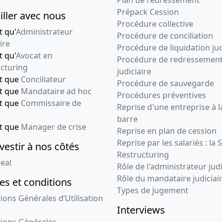
Plan de redressement
Prépack Cession
iller avec nous
Procédure collective
t qu'
Administrateur
Procédure de conciliation
ire
Procédure de liquidation jud
t qu'
Avocat en
Procédure de redressemen
cturing
judiciaire
nt que
Conciliateur
Procédure de sauvegarde
nt que
Mandataire ad hoc
Procédures préventives
nt que
Commissaire de
Reprise d'une entreprise à l
barre
nt que
Manager de crise
Reprise en plan de cession
Reprise par les salariés : la 
vestir à nos côtés
Restructuring
eal
Rôle de l'administrateur judi
Rôle du mandataire judiciai
s et conditions
Types de jugement
ions Générales d’Utilisation
Interviews