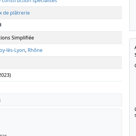
e construction spécialisés
x de plâtrerie
tions Simplifiée
oy-lès-Lyon
,
Rhône
(2023)
s