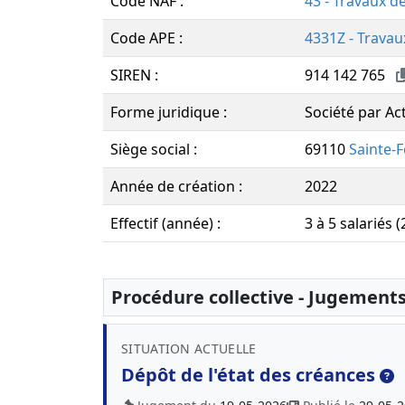
Code NAF :
43 - Travaux d
Code APE :
4331Z - Travau
SIREN :
914 142 765
Forme juridique :
Société par Ac
Siège social :
69110
Sainte-F
Année de création :
2022
Effectif (année) :
3 à 5 salariés 
Procédure collective - Jugement
SITUATION ACTUELLE
Dépôt de l'état des créances