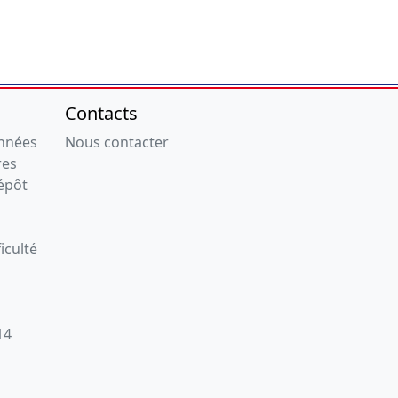
Contacts
onnées
Nous contacter
res
épôt
iculté
14