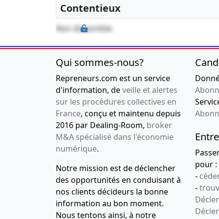
Contentieux
Non disponible
Qui sommes-nous?
Cand
Repreneurs.com est un service
Donnée
d'information, de
veille et alertes
Abonn
sur les procédures collectives en
Service
France
, conçu et maintenu depuis
Abonn
2016 par Dealing-Room,
broker
Entre
M&A spécialisé dans l'économie
numérique
.
Passe
pour :
Notre mission est de déclencher
-
céder
des opportunités en conduisant à
-
trou
nos clients décideurs la bonne
Déclen
information au bon moment.
Décle
Nous tentons ainsi, à notre