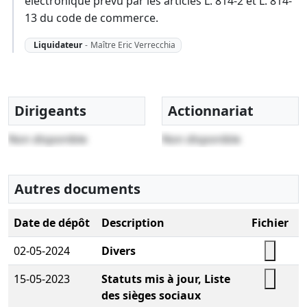
électronique prévu par les articles L. 814-2 et L. 814-
13 du code de commerce.
Liquidateur
-
Maître Eric Verrecchia
Dirigeants
Actionnariat
Non disponible
Non disponible
Autres documents
Date de dépôt
Description
Fichier
02-05-2024
Divers
15-05-2023
Statuts mis à jour, Liste
des sièges sociaux