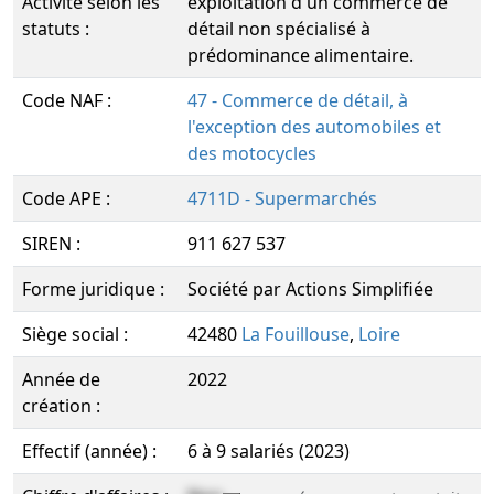
Activité selon les
exploitation d'un commerce de
statuts :
détail non spécialisé à
prédominance alimentaire.
Code NAF :
47 - Commerce de détail, à
l'exception des automobiles et
des motocycles
Code APE :
4711D - Supermarchés
SIREN :
911 627 537
Forme juridique :
Société par Actions Simplifiée
Siège social :
42480
La Fouillouse
,
Loire
Année de
2022
création :
Effectif (année) :
6 à 9 salariés (2023)