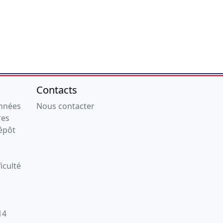
Contacts
onnées
Nous contacter
res
épôt
iculté
14