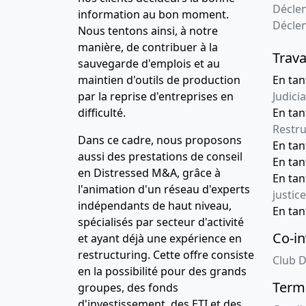
Déclen
information au bon moment.
Décle
Nous tentons ainsi, à notre
manière, de contribuer à la
Trava
sauvegarde d'emplois et au
maintien d'outils de production
En tan
par la reprise d'entreprises en
Judicia
difficulté.
En tan
Restru
Dans ce cadre, nous proposons
En ta
aussi des prestations de conseil
En ta
en Distressed M&A, grâce à
En ta
l'animation d'un réseau d'experts
justice
indépendants de haut niveau,
En ta
spécialisés par secteur d'activité
Co-in
et ayant déjà une expérience en
restructuring. Cette offre consiste
Club D
en la possibilité pour des grands
Terme
groupes, des fonds
d'investissement, des ETI et des