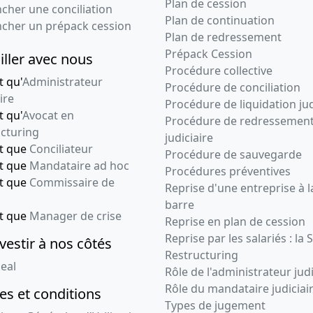
Plan de cession
cher une conciliation
Plan de continuation
ncher un prépack cession
Plan de redressement
Prépack Cession
iller avec nous
Procédure collective
t qu'
Administrateur
Procédure de conciliation
ire
Procédure de liquidation jud
t qu'
Avocat en
Procédure de redressemen
cturing
judiciaire
nt que
Conciliateur
Procédure de sauvegarde
nt que
Mandataire ad hoc
Procédures préventives
nt que
Commissaire de
Reprise d'une entreprise à l
barre
nt que
Manager de crise
Reprise en plan de cession
Reprise par les salariés : la 
vestir à nos côtés
Restructuring
eal
Rôle de l'administrateur judi
Rôle du mandataire judiciai
s et conditions
Types de jugement