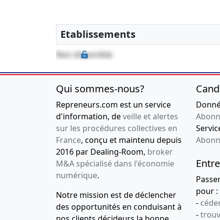
Etablissements
Non disponible
Qui sommes-nous?
Cand
Repreneurs.com est un service
Donnée
d'information, de
veille et alertes
Abonn
sur les procédures collectives en
Service
France
, conçu et maintenu depuis
Abonn
2016 par Dealing-Room,
broker
Entre
M&A spécialisé dans l'économie
numérique
.
Passe
pour :
Notre mission est de déclencher
-
céder
des opportunités en conduisant à
-
trou
nos clients décideurs la bonne