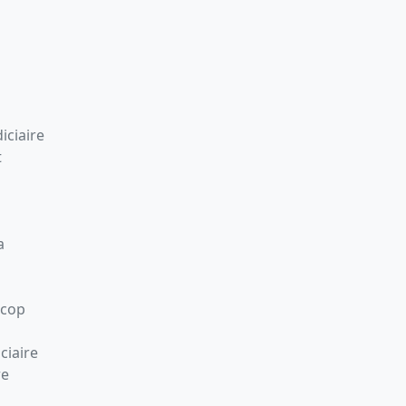
iciaire
t
a
Scop
ciaire
re