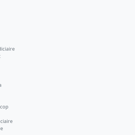
iciaire
t
a
Scop
ciaire
re