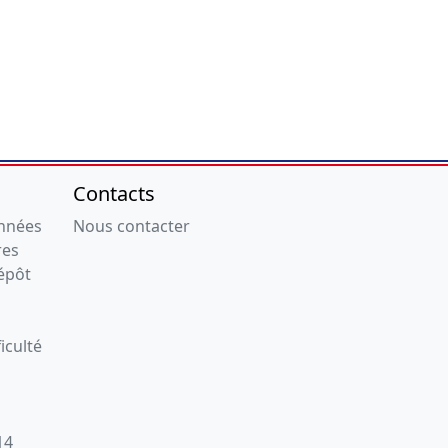
Contacts
onnées
Nous contacter
res
épôt
iculté
14