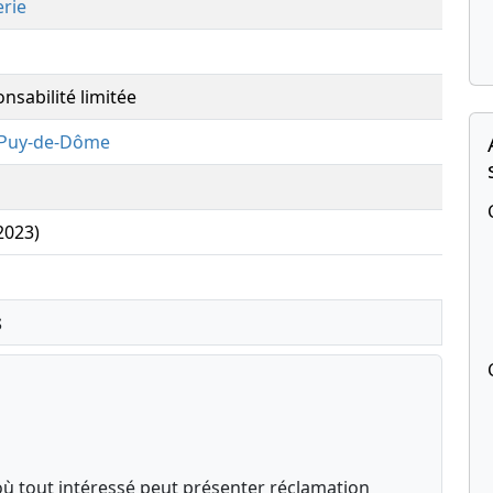
erie
nsabilité limitée
Puy-de-Dôme
(2023)
s
où tout intéressé peut présenter réclamation