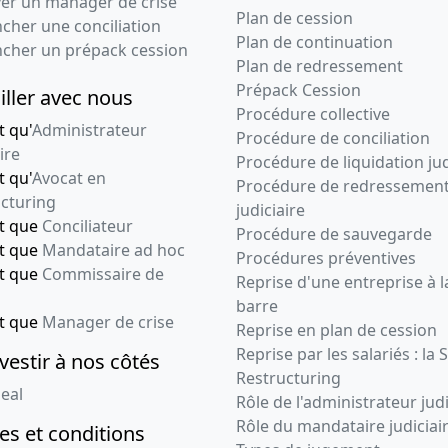
ver un manager de crise
Plan de cession
cher une conciliation
Plan de continuation
ncher un prépack cession
Plan de redressement
Prépack Cession
iller avec nous
Procédure collective
t qu'
Administrateur
Procédure de conciliation
ire
Procédure de liquidation jud
t qu'
Avocat en
Procédure de redressemen
cturing
judiciaire
nt que
Conciliateur
Procédure de sauvegarde
nt que
Mandataire ad hoc
Procédures préventives
nt que
Commissaire de
Reprise d'une entreprise à l
barre
nt que
Manager de crise
Reprise en plan de cession
Reprise par les salariés : la 
vestir à nos côtés
Restructuring
eal
Rôle de l'administrateur judi
Rôle du mandataire judiciai
s et conditions