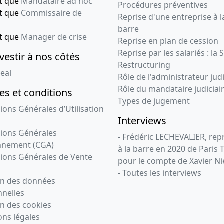
nt que
Mandataire ad hoc
Procédures préventives
nt que
Commissaire de
Reprise d'une entreprise à l
barre
nt que
Manager de crise
Reprise en plan de cession
Reprise par les salariés : la 
vestir à nos côtés
Restructuring
eal
Rôle de l'administrateur judi
Rôle du mandataire judiciai
s et conditions
Types de jugement
ions Générales d’Utilisation
Interviews
ions Générales
- Frédéric LECHEVALIER, re
nnement (CGA)
à la barre en 2020 de Paris 
ions Générales de Vente
pour le compte de Xavier Ni
- Toutes les interviews
on des données
nelles
n des cookies
ns légales