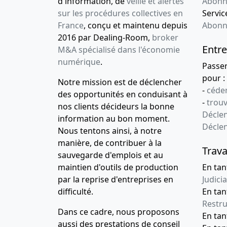
d'information, de
veille et alertes
Abonn
sur les procédures collectives en
Service
France
, conçu et maintenu depuis
Abonn
2016 par Dealing-Room,
broker
Entre
M&A spécialisé dans l'économie
numérique
.
Passe
pour :
Notre mission est de déclencher
-
céder
des opportunités en conduisant à
-
trou
nos clients décideurs la bonne
Déclen
information au bon moment.
Décle
Nous tentons ainsi, à notre
manière, de contribuer à la
Trava
sauvegarde d'emplois et au
maintien d'outils de production
En tan
par la reprise d'entreprises en
Judicia
difficulté.
En tan
Restru
Dans ce cadre, nous proposons
En ta
aussi des prestations de conseil