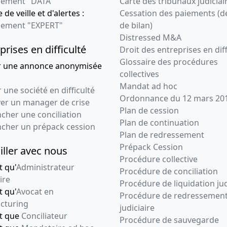
ement "DATA"
Carte des tribunaux judiciai
 de veille et d'alertes :
Cessation des paiements (d
ement "EXPERT"
de bilan)
Distressed M&A
prises en difficulté
Droit des entreprises en diff
Glossaire des procédures
r une annonce anonymisée
collectives
Mandat ad hoc
 une société en difficulté
Ordonnance du 12 mars 20
ver un manager de crise
Plan de cession
cher une conciliation
Plan de continuation
ncher un prépack cession
Plan de redressement
Prépack Cession
iller avec nous
Procédure collective
t qu'
Administrateur
Procédure de conciliation
ire
Procédure de liquidation jud
t qu'
Avocat en
Procédure de redressemen
cturing
judiciaire
nt que
Conciliateur
Procédure de sauvegarde