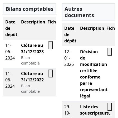
Bilans comptables
Autres
documents
Date
Description
Fichier
de
Date
Description
Fichi
dépôt
de
dépôt
11-
Clôture au
06-
31/12/2023
12-
Décision
2024
Bilan
01-
de
comptable
2026
modification
certifiée
11-
Clôture au
conforme
06-
31/12/2022
par le
2024
Bilan
représentant
comptable
légal
29-
Liste des
10-
souscripteurs,