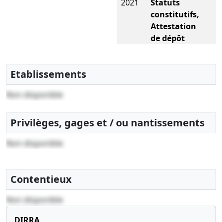
2021
Statuts
constitutifs,
Attestation
de dépôt
des fonds
,
Nomination
Etablissements
de
président ,
Non disponible
Constitution
Privilèges, gages et / ou nantissements
Non disponible
Contentieux
Non disponible
DIRRA