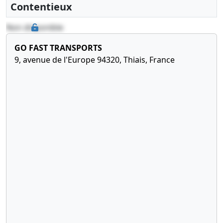
Contentieux
30-11--0001
Copie des statuts mis à
jour
Non disponible
30-11--0001
Décision de
GO FAST TRANSPORTS
modification certifiée
9, avenue de l'Europe 94320, Thiais, France
conforme par le
représentant légal