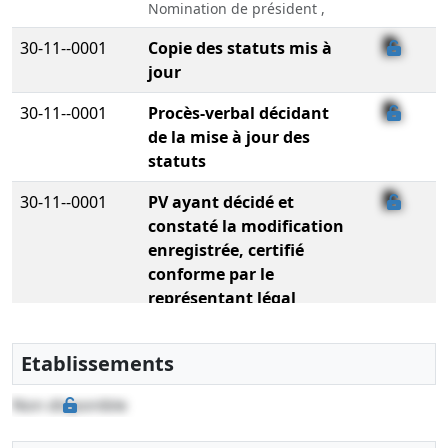
Nomination de président ,
30-11--0001
Copie des statuts mis à
jour
30-11--0001
Procès-verbal décidant
de la mise à jour des
statuts
30-11--0001
PV ayant décidé et
constaté la modification
enregistrée, certifié
conforme par le
représentant légal
30-11--0001
Liste des sièges sociaux
Etablissements
antérieurs
30-11--0001
Copie des statuts mis à
Non disponible
jour