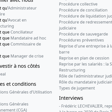
Procédure collective
t qu'
Administrateur
Procédure de conciliation
ire
Procédure de liquidation jud
t qu'
Avocat en
Procédure de redressemen
cturing
judiciaire
nt que
Conciliateur
Procédure de sauvegarde
nt que
Mandataire ad hoc
Procédures préventives
nt que
Commissaire de
Reprise d'une entreprise à l
barre
nt que
Manager de crise
Reprise en plan de cession
Reprise par les salariés : la 
vestir à nos côtés
Restructuring
eal
Rôle de l'administrateur judi
Rôle du mandataire judiciai
s et conditions
Types de jugement
ions Générales d’Utilisation
Interviews
ions Générales
- Frédéric LECHEVALIER, re
nnement (CGA)
à la barre en 2020 de Paris 