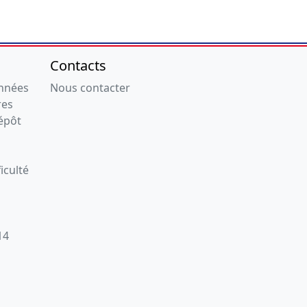
Contacts
onnées
Nous contacter
res
épôt
iculté
14