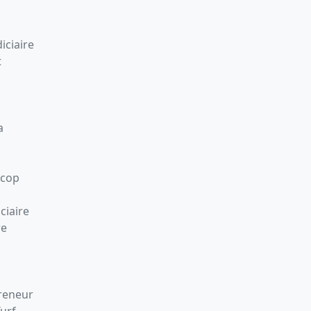
iciaire
t
a
Scop
ciaire
re
preneur
Turf