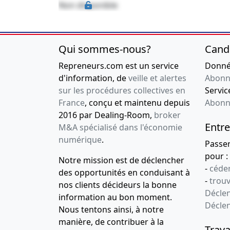
Non disponible
Qui sommes-nous?
Cand
Repreneurs.com est un service
Donnée
d'information, de
veille et alertes
Abonn
sur les procédures collectives en
Service
France
, conçu et maintenu depuis
Abonn
2016 par Dealing-Room,
broker
Entre
M&A spécialisé dans l'économie
numérique
.
Passe
pour :
Notre mission est de déclencher
-
céder
des opportunités en conduisant à
-
trou
nos clients décideurs la bonne
Déclen
information au bon moment.
Décle
Nous tentons ainsi, à notre
manière, de contribuer à la
Trava