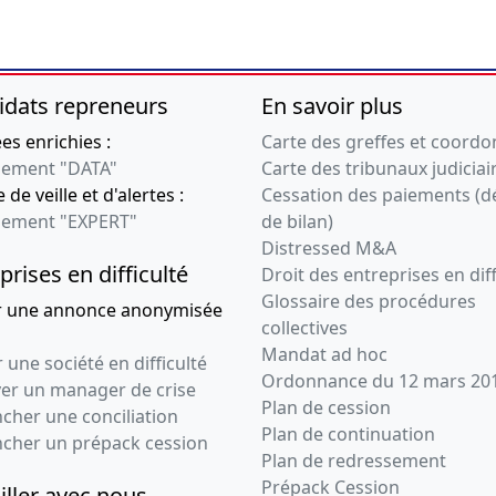
Décision(s) des
associés
20-07-2021
Statuts constitutifs,
idats repreneurs
En savoir plus
Liste des
souscripteurs,
s enrichies :
Carte des greffes et coord
Certificat
ement "DATA"
Carte des tribunaux judiciai
, Divers
 de veille et d'alertes :
Cessation des paiements (d
ement "EXPERT"
de bilan)
Distressed M&A
prises en difficulté
Droit des entreprises en diff
Glossaire des procédures
r une annonce anonymisée
collectives
Mandat ad hoc
 une société en difficulté
Ordonnance du 12 mars 20
ver un manager de crise
Plan de cession
cher une conciliation
Plan de continuation
ncher un prépack cession
Plan de redressement
Prépack Cession
iller avec nous