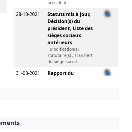
président
28-10-2021
Statuts mis à jour,
Décision(s) du
président, Liste des
sièges sociaux
antérieurs
, Modification(s)
statutaire(s) , Transfert
du siège social
31-08-2021
Rapport du
commissaire aux
comptes,
Décision(s) des
associés
30-07-2021
Rapport du
commissaire aux
sements
comptes,