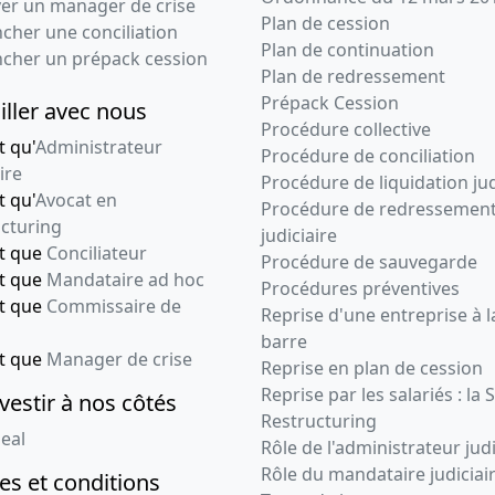
ver un manager de crise
Plan de cession
cher une conciliation
Plan de continuation
ncher un prépack cession
Plan de redressement
Prépack Cession
iller avec nous
Procédure collective
t qu'
Administrateur
Procédure de conciliation
ire
Procédure de liquidation jud
t qu'
Avocat en
Procédure de redressemen
cturing
judiciaire
nt que
Conciliateur
Procédure de sauvegarde
nt que
Mandataire ad hoc
Procédures préventives
nt que
Commissaire de
Reprise d'une entreprise à l
barre
nt que
Manager de crise
Reprise en plan de cession
Reprise par les salariés : la 
vestir à nos côtés
Restructuring
eal
Rôle de l'administrateur judi
Rôle du mandataire judiciai
s et conditions