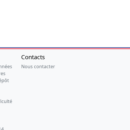
Contacts
onnées
Nous contacter
res
épôt
iculté
14