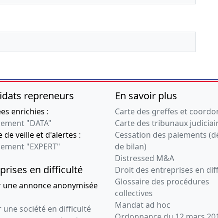
idats repreneurs
En savoir plus
s enrichies :
Carte des greffes et coord
ement "DATA"
Carte des tribunaux judiciai
 de veille et d'alertes :
Cessation des paiements (d
ement "EXPERT"
de bilan)
Distressed M&A
prises en difficulté
Droit des entreprises en diff
Glossaire des procédures
r une annonce anonymisée
collectives
Mandat ad hoc
 une société en difficulté
Ordonnance du 12 mars 20