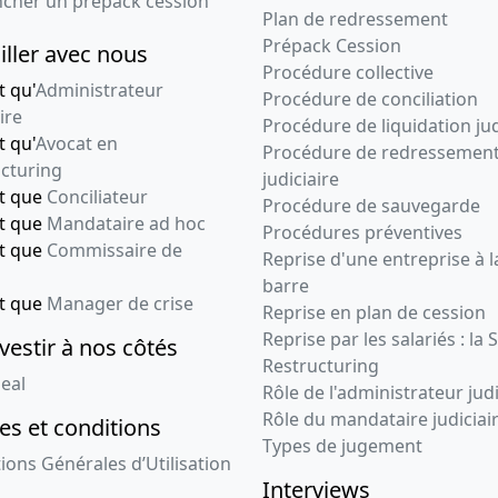
ncher un prépack cession
Plan de redressement
Prépack Cession
iller avec nous
Procédure collective
t qu'
Administrateur
Procédure de conciliation
ire
Procédure de liquidation jud
t qu'
Avocat en
Procédure de redressemen
cturing
judiciaire
nt que
Conciliateur
Procédure de sauvegarde
nt que
Mandataire ad hoc
Procédures préventives
nt que
Commissaire de
Reprise d'une entreprise à l
barre
nt que
Manager de crise
Reprise en plan de cession
Reprise par les salariés : la 
vestir à nos côtés
Restructuring
eal
Rôle de l'administrateur judi
Rôle du mandataire judiciai
s et conditions
Types de jugement
ions Générales d’Utilisation
Interviews