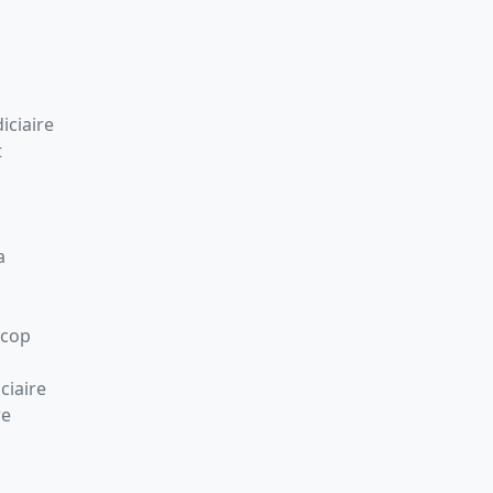
iciaire
t
a
Scop
ciaire
re