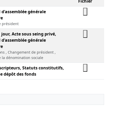
Fichier
l d'assemblée générale
re
 président
 jour, Acte sous seing privé,
l d'assemblée générale
re
ions , Changement de président ,
la dénomination sociale
scripteurs, Statuts constitutifs,
de dépôt des fonds