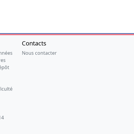
Contacts
onnées
Nous contacter
res
épôt
iculté
14