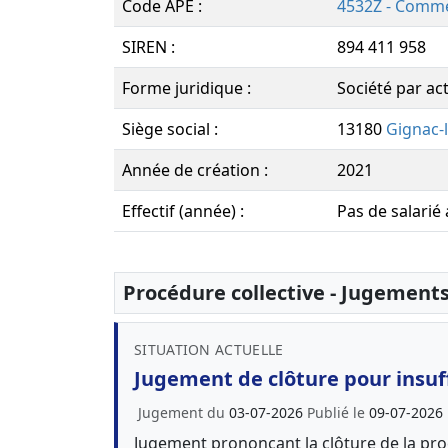
Code APE :
4532Z - Comme
SIREN :
894 411 958
Forme juridique :
Société par act
Siège social :
13180
Gignac-
Année de création :
2021
Effectif (année) :
Pas de salarié
Procédure collective - Jugement
SITUATION ACTUELLE
Jugement de clôture pour insuff
Jugement du
03-07-2026
Publié le
09-07-2026
Jugement prononçant la clôture de la proc