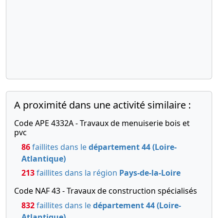
président
06-
Décision(s)
07-
de
2021
l'associé
unique,
Déclaration
de
conformité,
A proximité dans une activité similaire :
Statuts
mis à jour
Code APE 4332A - Travaux de menuiserie bois et
Augmentation
pvc
du capital
86
faillites dans le
département 44 (Loire-
social , ,
Atlantique)
Modification(s)
statutaire(s)
213
faillites dans la région
Pays-de-la-Loire
Code NAF 43 - Travaux de construction spécialisés
06-
Rapport
04-
du
832
faillites dans le
département 44 (Loire-
2021
commissaire
Atlantique)