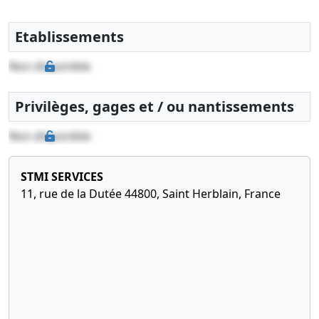
09-
verbal
2024
d'assemblée
générale
Etablissements
extraordinaire
Non disponible
Poursuite
d'activité
malgré un
Privilèges, gages et / ou nantissements
actif net
devenu
Non disponible
inférieur à
la moitié du
capital
STMI SERVICES
social
11, rue de la Dutée 44800, Saint Herblain, France
14-
Procès-
11-
verbal
2023
d'assemblée
générale
ordinaire
Changement
de