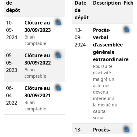
de
Date
Description
Fichi
dépôt
de
dépôt
10-
Clôture au
09-
30/09/2023
13-
Procès-
2024
Bilan
09-
verbal
comptable
2024
d'assemblée
générale
05-
Clôture au
extraordinaire
05-
30/09/2022
Poursuite
2023
Bilan
d'activité
comptable
malgré un
actif net
06-
Clôture au
devenu
04-
30/09/2021
inférieur à
2022
Bilan
la moitié du
comptable
capital
social
13-
Procès-