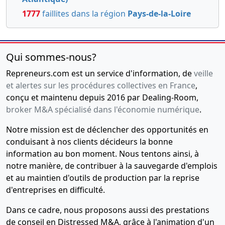
aux
1777
faillites dans la région
Pays-de-la-Loire
apports
25-
Projet
03-
d'apport
Qui sommes-nous?
2021
partiel
Repreneurs.com est un service d'information, de
veille
d'actif
et alertes sur les procédures collectives en France
,
conçu et maintenu depuis 2016 par Dealing-Room,
18-
Statuts
broker M&A spécialisé dans l'économie numérique
12-
constitutifs,
.
2020
Attestation
Notre mission est de déclencher des opportunités en
bancaire,
conduisant à nos clients décideurs la bonne
Liste des
information au bon moment. Nous tentons ainsi, à
souscripteurs
notre manière, de contribuer à la sauvegarde d'emplois
Formation
et au maintien d'outils de production par la reprise
de société
d'entreprises en difficulté.
commerciale
, ,
Dans ce cadre, nous proposons aussi des prestations
Nomination
de conseil en Distressed M&A, grâce à l'animation d'un
de