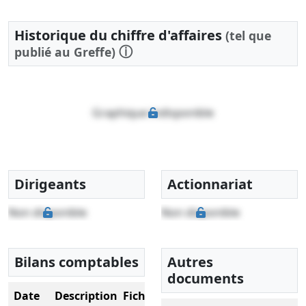
Historique du chiffre d'affaires
(tel que
ⓘ
publié au Greffe)
Graphique indisponible
Dirigeants
Actionnariat
Non disponible
Non disponible
Bilans comptables
Autres
documents
Date
Description
Fichier