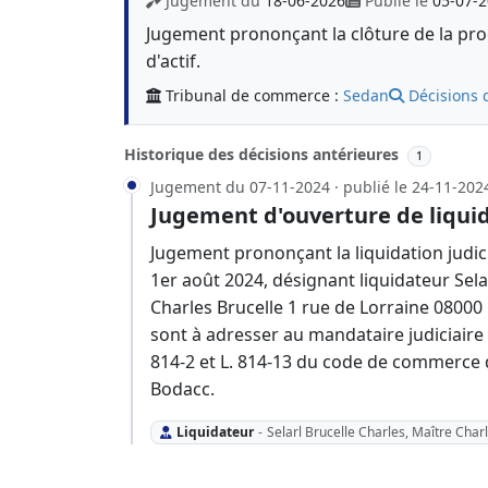
Jugement du
18-06-2026
Publié le
05-07-
Jugement prononçant la clôture de la proc
d'actif.
Tribunal de commerce :
Sedan
Décisions 
Historique des décisions antérieures
1
Jugement du 07-11-2024 · publié le 24-11-202
Jugement d'ouverture de liquid
Jugement prononçant la liquidation judici
1er août 2024, désignant liquidateur Sela
Charles Brucelle 1 rue de Lorraine 08000 
sont à adresser au mandataire judiciaire o
814-2 et L. 814-13 du code de commerce 
Bodacc.
Liquidateur
-
Selarl Brucelle Charles, Maître Char