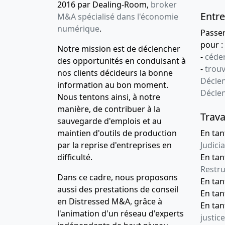
2016 par Dealing-Room,
broker
Entre
M&A spécialisé dans l'économie
numérique
.
Passe
pour :
Notre mission est de déclencher
-
céder
des opportunités en conduisant à
-
trou
nos clients décideurs la bonne
Déclen
information au bon moment.
Décle
Nous tentons ainsi, à notre
manière, de contribuer à la
Trava
sauvegarde d'emplois et au
maintien d'outils de production
En tan
par la reprise d'entreprises en
Judicia
difficulté.
En tan
Restru
Dans ce cadre, nous proposons
En ta
aussi des prestations de conseil
En ta
en Distressed M&A, grâce à
En ta
l'animation d'un réseau d'experts
justice