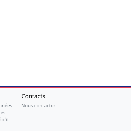
Contacts
onnées
Nous contacter
res
épôt