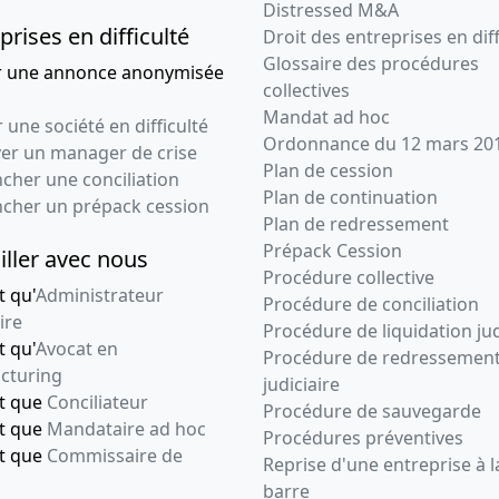
Distressed M&A
prises en difficulté
Droit des entreprises en diff
Glossaire des procédures
r une annonce anonymisée
collectives
Mandat ad hoc
 une société en difficulté
Ordonnance du 12 mars 20
ver un manager de crise
Plan de cession
cher une conciliation
Plan de continuation
ncher un prépack cession
Plan de redressement
Prépack Cession
iller avec nous
Procédure collective
t qu'
Administrateur
Procédure de conciliation
ire
Procédure de liquidation jud
t qu'
Avocat en
Procédure de redressemen
cturing
judiciaire
nt que
Conciliateur
Procédure de sauvegarde
nt que
Mandataire ad hoc
Procédures préventives
nt que
Commissaire de
Reprise d'une entreprise à l
barre