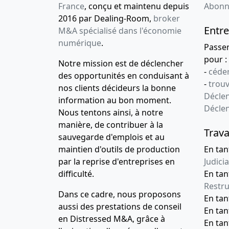
France
, conçu et maintenu depuis
Abonn
2016 par Dealing-Room,
broker
Entre
M&A spécialisé dans l'économie
numérique
.
Passe
pour :
Notre mission est de déclencher
-
céder
des opportunités en conduisant à
-
trou
nos clients décideurs la bonne
Déclen
information au bon moment.
Décle
Nous tentons ainsi, à notre
manière, de contribuer à la
Trava
sauvegarde d'emplois et au
maintien d'outils de production
En tan
par la reprise d'entreprises en
Judicia
difficulté.
En tan
Restru
Dans ce cadre, nous proposons
En ta
aussi des prestations de conseil
En ta
en Distressed M&A, grâce à
En ta