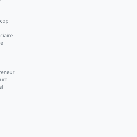
Scop
ciaire
re
preneur
Turf
el