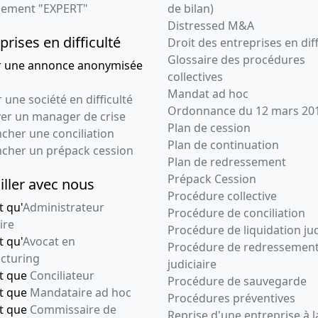
ement "EXPERT"
de bilan)
Distressed M&A
prises en difficulté
Droit des entreprises en diff
Glossaire des procédures
r une annonce anonymisée
collectives
Mandat ad hoc
 une société en difficulté
Ordonnance du 12 mars 20
ver un manager de crise
Plan de cession
cher une conciliation
Plan de continuation
ncher un prépack cession
Plan de redressement
Prépack Cession
iller avec nous
Procédure collective
t qu'
Administrateur
Procédure de conciliation
ire
Procédure de liquidation jud
t qu'
Avocat en
Procédure de redressemen
cturing
judiciaire
nt que
Conciliateur
Procédure de sauvegarde
nt que
Mandataire ad hoc
Procédures préventives
nt que
Commissaire de
Reprise d'une entreprise à l