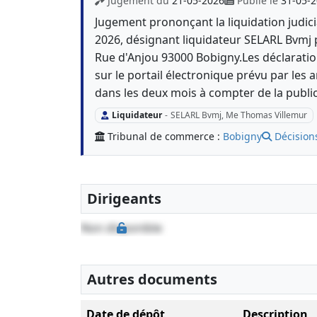
Jugement du
21-05-2026
Publié le
31-05-
Jugement prononçant la liquidation judici
2026, désignant liquidateur SELARL Bvmj
Rue d'Anjou 93000 Bobigny.Les déclaratio
sur le portail électronique prévu par les
dans les deux mois à compter de la publi
Liquidateur
-
SELARL Bvmj, Me Thomas Villemur
Tribunal de commerce :
Bobigny
Décision
Dirigeants
Non disponible
Autres documents
Date de dépôt
Description