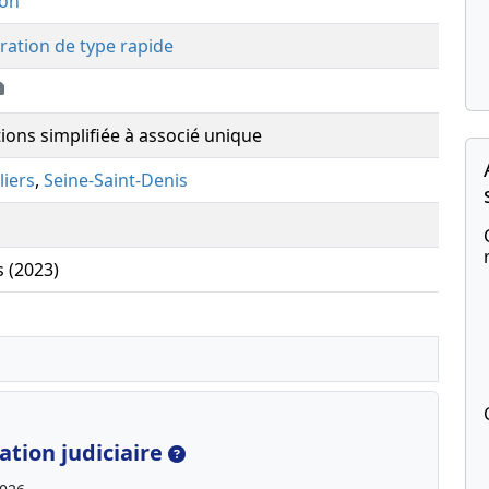
ion
ration de type rapide
tions simplifiée à associé unique
liers
,
Seine-Saint-Denis
s (2023)
tion judiciaire