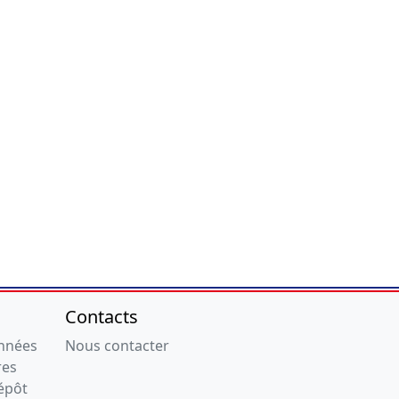
Contacts
onnées
Nous contacter
res
épôt