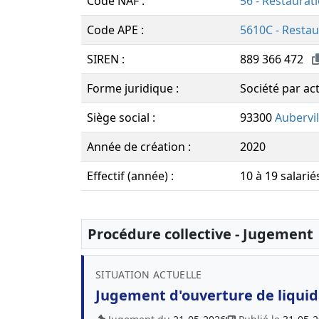
Code NAF :
56 - Restaurat
Code APE :
5610C - Restau
SIREN :
889 366 472
Forme juridique :
Société par ac
Siège social :
93300
Aubervil
Année de création :
2020
Effectif (année) :
10 à 19 salarié
Procédure collective - Jugement
SITUATION ACTUELLE
Jugement d'ouverture de liquida